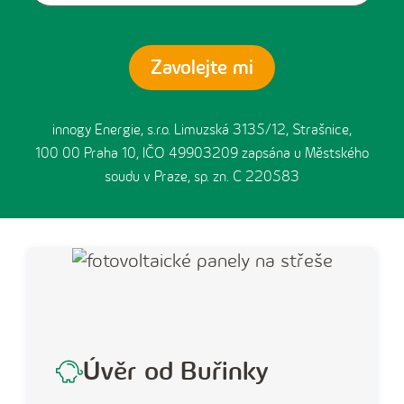
innogy Energie, s.r.o. Limuzská 3135/12, Strašnice,
100 00 Praha 10, IČO 49903209 zapsána u Městského
soudu v Praze, sp. zn. C 220583
Úvěr od Buřinky