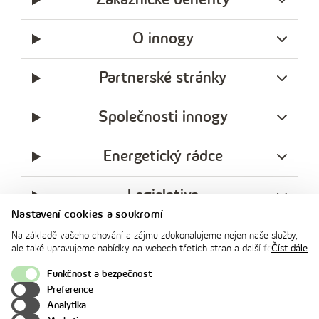
O innogy
Partnerské stránky
Společnosti innogy
Energetický rádce
Legislativa
Nastavení cookies a soukromí
Ochrana soukromí
Na základě vašeho chování a zájmu zdokonalujeme nejen naše služby,
ale také upravujeme nabídky na webech třetích stran a další formy
Číst dále
komunikace s vámi. Níže prosím zvolte vámi preferovanou variantu
facebook
x
instagram
youtube
Linkedin
souhlasu. Svoje nastavení můžete kdykoliv změnit v zápatí stránky v
Funkčnost a bezpečnost
innogy
„Nastavení soukromí". Více informací o tom, jak se soubory cookies a
Preference
innogy Premium
osobními údaji pracujeme, včetně možností uplatnění vašich práv,
Analytika
naleznete na webové stránce v sekci
Cookie Policy
.