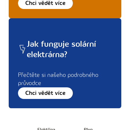
Chci vědět více
Jak funguje solární
elektrárna?
Přečtěte si našeho podrobného
průvodce
Chci vědět více
Elektřina
Plyn