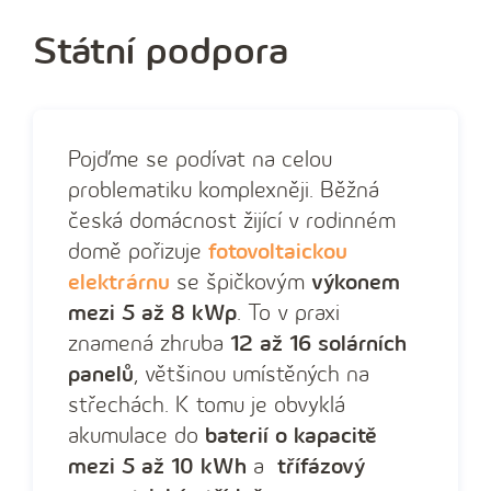
Státní podpora
Pojďme se podívat na celou
problematiku komplexněji. Běžná
česká domácnost žijící v rodinném
domě pořizuje
fotovoltaickou
elektrárnu
se špičkovým
výkonem
mezi 5 až 8 kWp
. To v praxi
znamená zhruba
12 až 16 solárních
panelů
, většinou umístěných na
střechách. K tomu je obvyklá
akumulace do
baterií o kapacitě
mezi 5 až 10 kWh
a
třífázový