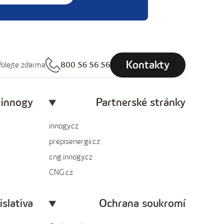
Kontakty
olejte zdarma
800 56 56 56
 innogy
Partnerské stránky
innogy.cz
prepisenergii.cz
cng.innogy.cz
CNG.cz
islativa
Ochrana soukromí