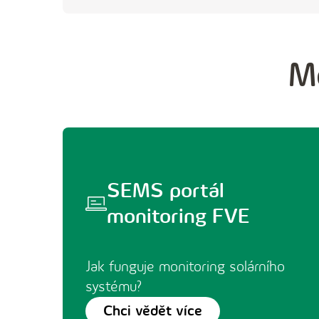
Mo
SEMS portál
monitoring FVE
Jak funguje monitoring solárního
systému?
Chci vědět více