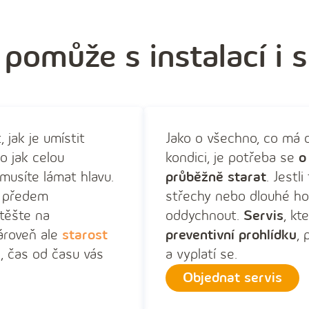
 pomůže s instalací i 
, jak je umístit
Jako o všechno, co má d
bo jak celou
kondici, je potřeba se
o
emusíte lámat hlavu.
průběžně starat
. Jestl
e předem
střechy nebo dlouhé ho
 těšte na
oddychnout.
Servis
, kt
ároveň ale
starost
preventivní prohlídku
, 
, čas od času vás
a vyplatí se.
Objednat servis