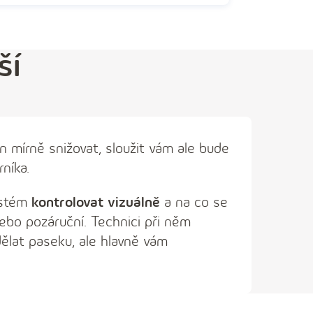
ší
n mírně snižovat, sloužit vám ale bude
níka.
systém
kontrolovat vizuálně
a na co se
nebo pozáruční. Technici při něm
ělat paseku, ale hlavně vám