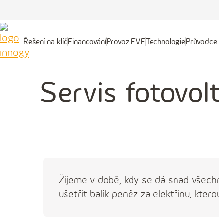
Řešení na klíč
Financování
Provoz FVE
Technologie
Průvodce 
Řešení
Financování
Provoz
Technologie
Průvodce
na
FVE
fotovoltai
klíč
Servis fotovol
Žijeme v době, kdy se dá snad všechno
ušetřit balík peněz za elektřinu, kter