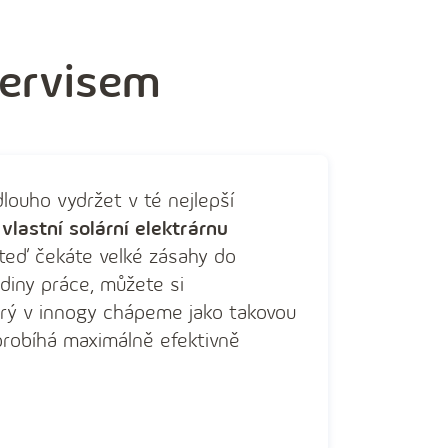
servisem
louho vydržet v té nejlepší
 vlastní solární elektrárnu
i teď čekáte velké zásahy do
diny práce, můžete si
erý v innogy chápeme jako takovou
probíhá maximálně efektivně