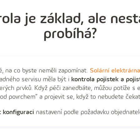
ola je základ, ale nest
probíhá?
iné, na co byste neměli zapomínat.
Solární elektrárn
kladného servisu měla být i
kontrola pojistek a poj
rých prvků. Když péči zanedbáte, můžou potíže s e
od povrchem“ a projevit se, když to nebudete čekat
 konfiguraci
nastavení podle požadavku objednatel