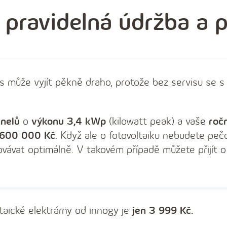
e pravidelná údržba a p
s může vyjít pěkně draho, protože bez servisu se s
anelů
o
výkonu 3,4 kWp
(kilowatt peak) a vaše
roč
 600 000 Kč
. Když ale o fotovoltaiku nebudete pečo
ávat optimálně. V takovém případě můžete přijít o d
taické elektrárny od innogy je
jen 3 999 Kč.