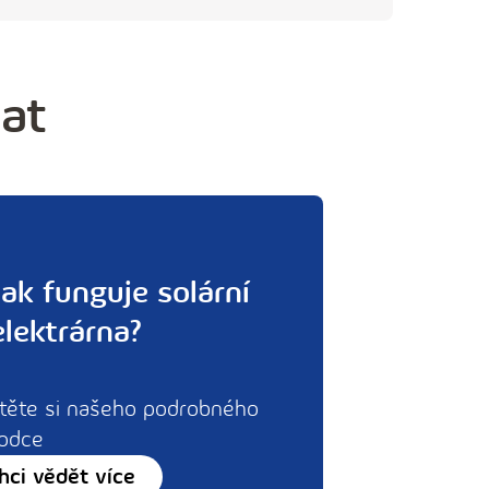
mat
Jak funguje solární
elektrárna?
těte si našeho podrobného
odce
hci vědět více