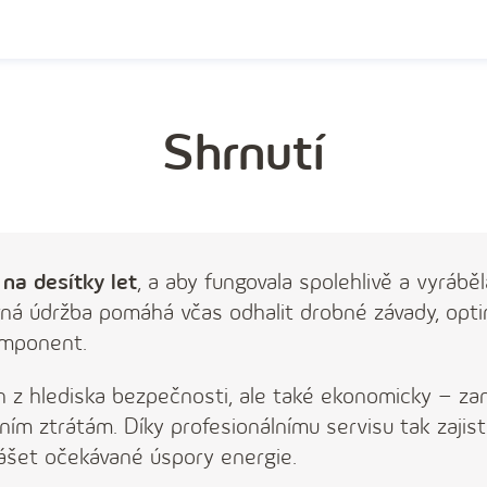
Shrnutí
 na desítky let
, a aby fungovala spolehlivě a vyrábě
ná údržba pomáhá včas odhalit drobné závady, opti
komponent.
en z hlediska bezpečnosti, ale také ekonomicky – z
ím ztrátám. Díky profesionálnímu servisu tak zajistí
ášet očekávané úspory energie.