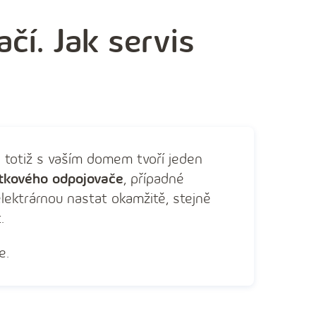
ačí. Jak servis
a
totiž s vaším domem tvoří jeden
istkového odpojovače
, případné
lektrárnou nastat okamžitě, stejně
.
e.