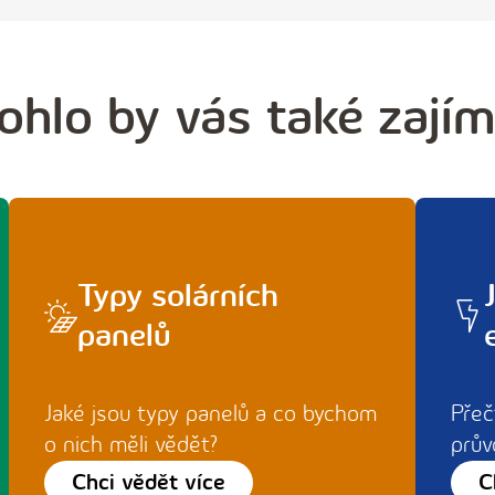
hlo by vás také zají
Typy solárních
panelů
Jaké jsou typy panelů a co bychom
Přeč
o nich měli vědět?
prův
Chci vědět více
C