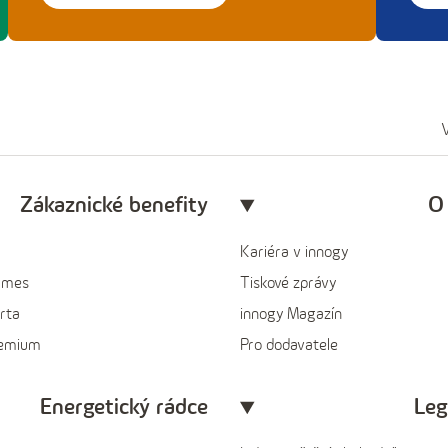
V
Zákaznické benefity
O
Kariéra v innogy
ames
Tiskové zprávy
rta
innogy Magazín
remium
Pro dodavatele
Energetický rádce
Leg