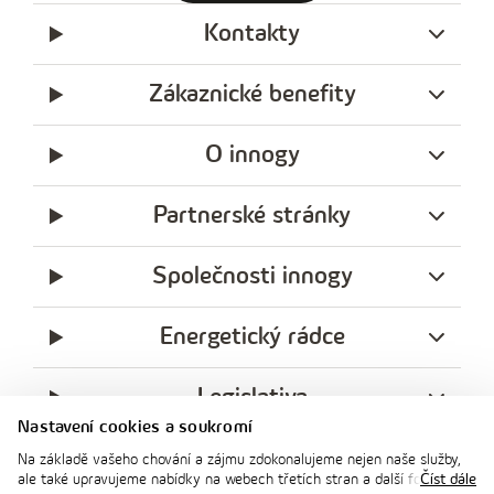
Kontakty
Zákaznické benefity
O innogy
Partnerské stránky
Společnosti innogy
Energetický rádce
Legislativa
Nastavení cookies a soukromí
Ochrana soukromí
Na základě vašeho chování a zájmu zdokonalujeme nejen naše služby,
ale také upravujeme nabídky na webech třetích stran a další formy
Číst dále